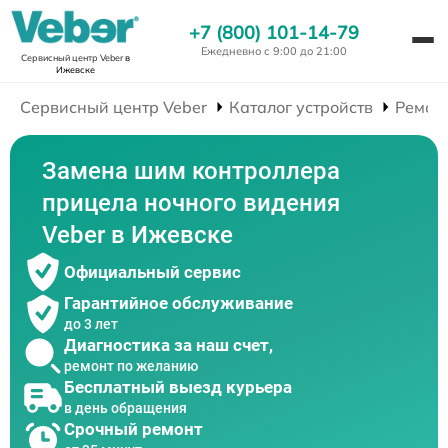
+7 (800) 101-14-79
Ежедневно с 9:00 до 21:00
Сервисный центр Veber
в
Ижевске
Сервисный центр Veber
Каталог устройств
Ремон
Замена шим контроллера
прицела ночного видения
Veber в Ижевске
Официальный сервис
Гарантийное обслуживание
до 3 лет
Диагностика за наш счет,
ремонт по желанию
Бесплатный выезд курьера
в день обращения
Срочный ремонт