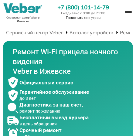
+7 (800) 101-14-79
Ежедневно с 9:00 до 21:00
Позвонить
мне утром
Сервисный центр Veber
в
Ижевске
Сервисный центр Veber
Каталог устройств
Ремон
Ремонт Wi-Fi прицела ночного
видения
Veber в Ижевске
Официальный сервис
Гарантийное обслуживание
до 3 лет
Диагностика за наш счет,
ремонт по желанию
Бесплатный выезд курьера
в день обращения
Срочный ремонт