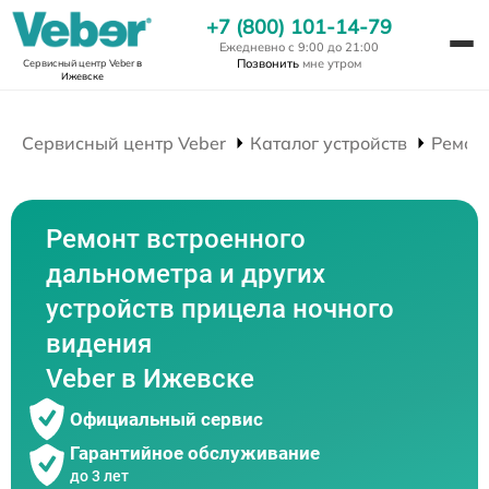
+7 (800) 101-14-79
Ежедневно с 9:00 до 21:00
Позвонить
мне утром
Сервисный центр Veber
в
Ижевске
Сервисный центр Veber
Каталог устройств
Ремон
Ремонт встроенного
дальнометра и других
устройств прицела ночного
видения
Veber в Ижевске
Официальный сервис
Гарантийное обслуживание
до 3 лет