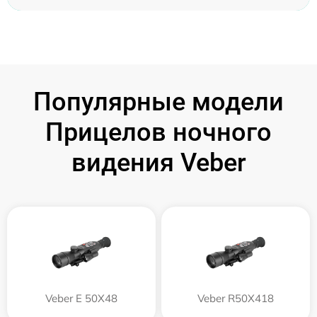
Популярные модели
Прицелов ночного
видения Veber
Veber E 50X48
Veber R50X418