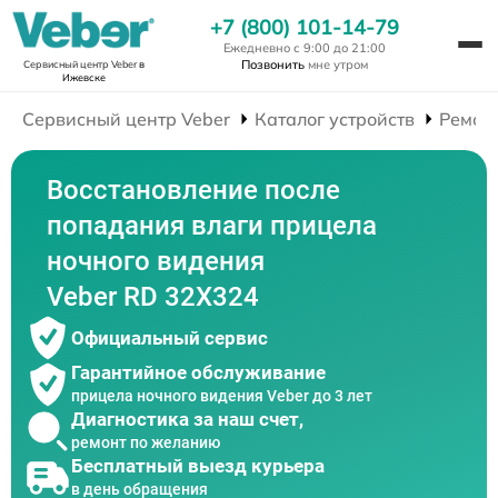
+7 (800) 101-14-79
Ежедневно с 9:00 до 21:00
Позвонить
мне утром
Сервисный центр Veber
в
Ижевске
Сервисный центр Veber
Каталог устройств
Ремон
Восстановление после
попадания влаги прицела
ночного видения
Veber RD 32X324
Официальный сервис
Гарантийное обслуживание
прицела ночного видения Veber до 3 лет
Диагностика за наш счет,
ремонт по желанию
Бесплатный выезд курьера
в день обращения