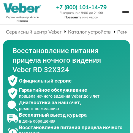
+7 (800) 101-14-79
Ежедневно с 9:00 до 21:00
Позвонить
мне утром
Сервисный центр Veber
в
Ижевске
Сервисный центр Veber
Каталог устройств
Ремон
Восстановление питания
прицела ночного видения
Veber RD 32X324
Официальный сервис
Гарантийное обслуживание
прицела ночного видения Veber до 3 лет
Диагностика за наш счет,
ремонт по желанию
Бесплатный выезд курьера
в день обращения
Восстановление питания прицела ночного