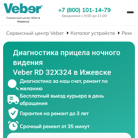
+7 (800) 101-14-79
Ежедневно с 9:00 до 21:00
Сервисный центр Veber
в
Ижевске
Сервисный центр Veber
Каталог устройств
Ремон
Диагностика прицела ночного
видения
Veber RD 32X324 в Ижевске
Диагностика за наш счет, ремонт по
желанию
Бесплатный выезд курьера в день
обращения
Гарантия на ремонт до 3 лет
Срочный ремонт от 35 минут