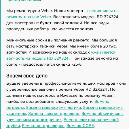
Мы ремонтируем Veber. Наши мастера -
специалисты по
ремонту техники Veber
. Восстановить модель RD 32X324
для мастеров не будет новой задачей. На все виды
проведенных работ у нас имеется гарантия.
Минимальные сроки выполнения ремонта. Мы большая
сеть мастерских техники Veber. Мы имеем более 20 тыс.
запчастей. И возможно на наших складах
уже имеется
запчасть на модель RD 32X324
. При заказе ремонта на
сайте - предоставляется скидка -25%.
Знаем свое дело
Будьте уверены в профессионализме наших мастеров - они
с уверенностью выполнят ремонт Veber RD 32X324 . По
данным наших мастеров в Ижевске по ремонту Veber,
наиболее востребованы следующие услуги:
Замена
матрицы
,
Замена микросхемы логики
,
Замена микросхемы
усилителя
,
Замена шим контроллера
,
Замена объективов с
улучшением характеристик
,
Ремонт электронно-лучевой
трубки
,
Ремонт контроллеров
,
Замена CORE
,