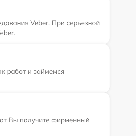
удования Veber. При серьезной
eber.
ик работ и займемся
абот Вы получите фирменный