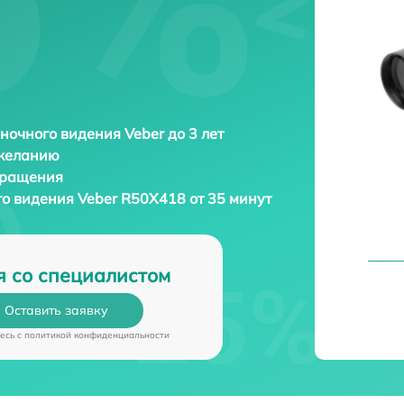
ночного видения Veber до 3 лет
 желанию
бращения
го видения
Veber R50X418 от 35 минут
я со специалистом
Оставить заявку
есь c
политикой конфиденциальности