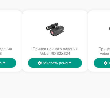
идения
Прицел ночного видения
Прице
8
Veber RD 32X324
Veber
онт
Заказать ремонт
З