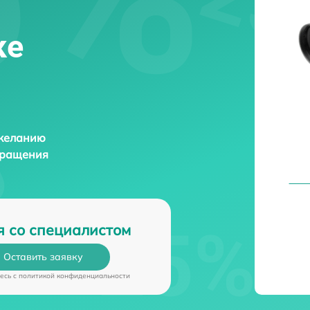
ке
 желанию
бращения
я со специалистом
Оставить заявку
есь c
политикой конфиденциальности