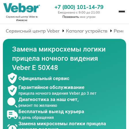
+7 (800) 101-14-79
Ежедневно с 9:00 до 21:00
Позвонить
мне утром
Сервисный центр Veber
в
Ижевске
Сервисный центр Veber
Каталог устройств
Ремон
Замена микросхемы логики
прицела ночного видения
Veber E 50X48
Официальный сервис
Гарантийное обслуживание
прицела ночного видения Veber до 3 лет
Диагностика за наш счет,
ремонт по желанию
Бесплатный выезд курьера
в день обращения
Замена микросхемы логики прицела