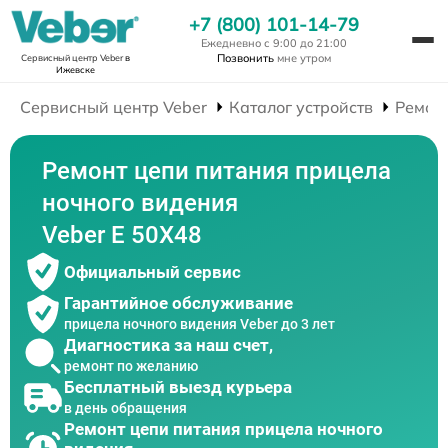
+7 (800) 101-14-79
Ежедневно с 9:00 до 21:00
Позвонить
мне утром
Сервисный центр Veber
в
Ижевске
Сервисный центр Veber
Каталог устройств
Ремон
Ремонт цепи питания прицела
ночного видения
Veber E 50X48
Официальный сервис
Гарантийное обслуживание
прицела ночного видения Veber до 3 лет
Диагностика за наш счет,
ремонт по желанию
Бесплатный выезд курьера
в день обращения
Ремонт цепи питания прицела ночного