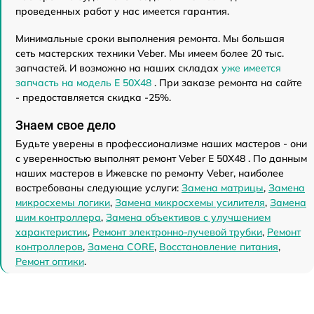
проведенных работ у нас имеется гарантия.
Минимальные сроки выполнения ремонта. Мы большая
сеть мастерских техники Veber. Мы имеем более 20 тыс.
запчастей. И возможно на наших складах
уже имеется
запчасть на модель E 50X48
. При заказе ремонта на сайте
- предоставляется скидка -25%.
Знаем свое дело
Будьте уверены в профессионализме наших мастеров - они
с уверенностью выполнят ремонт Veber E 50X48 . По данным
наших мастеров в Ижевске по ремонту Veber, наиболее
востребованы следующие услуги:
Замена матрицы
,
Замена
микросхемы логики
,
Замена микросхемы усилителя
,
Замена
шим контроллера
,
Замена объективов с улучшением
характеристик
,
Ремонт электронно-лучевой трубки
,
Ремонт
контроллеров
,
Замена CORE
,
Восстановление питания
,
Ремонт оптики
.