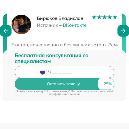
Бирюков Владислав
Нужна консультация?
Источник –
ВКонтакте
Закажите бесплатную консультацию
Быстро, качественно и без лишних затрат. Ремонт п
Бесплатная консультация со
специалистом
Оставить заявку
Нажимая на кнопку "Оставить заявку" Вы соглашаетесь c
политикой
конфиденциальности