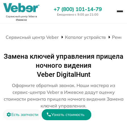
+7 (800) 101-14-79
Ежедневно с 9:00 до 21:00
Сервисный центр Veber
в
Ижевске
Сервисный центр Veber
Каталог устройств
Ремон
Замена ключей управления прицела
ночного видения
Veber DigitalHunt
Оформите обратный звонок. Наши мастера из
сервис-центра Veber в Ижевске дадут оценку
стоимости ремонта прицела ночного видения Замена
ключей управления.
Есть запчасти
Узнать стоимость