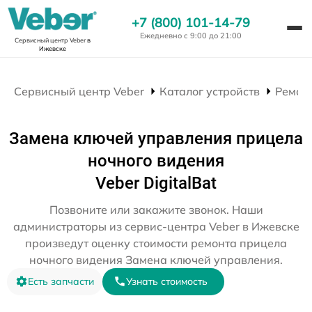
+7 (800) 101-14-79
Ежедневно с 9:00 до 21:00
Сервисный центр Veber
в
Ижевске
Сервисный центр Veber
Каталог устройств
Ремон
Замена ключей управления прицела
ночного видения
Veber DigitalBat
Позвоните или закажите звонок. Наши
администраторы из сервис-центра Veber в Ижевске
произведут оценку стоимости ремонта прицела
ночного видения Замена ключей управления.
Есть запчасти
Узнать стоимость