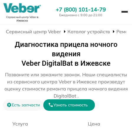
+7 (800) 101-14-79
Ежедневно с 9:00 до 21:00
Сервисный центр Veber
в
Ижевске
Сервисный центр Veber
Каталог устройств
Ремон
Диагностика прицела ночного
видения
Veber DigitalBat в Ижевске
Позвоните или закажите звонок. Наши специалисты
из сервисного центра Veber в Ижевске произведут
оценку стоимости ремонта прицела ночного видения
DigitalBat .
Есть запчасти
Узнать стоимость
Услуга
Цена