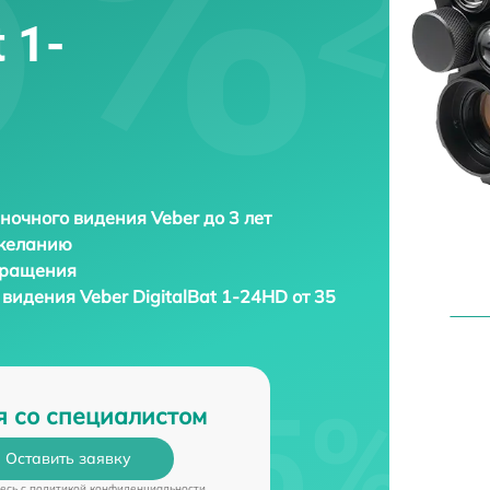
 1-
ночного видения Veber до 3 лет
 желанию
бращения
о видения
Veber DigitalBat 1-24HD от 35
я со специалистом
Оставить заявку
есь c
политикой конфиденциальности