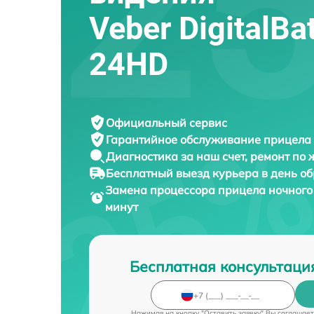
Veber DigitalBat
24HD
Официальный сервис
Гарантийное обслуживание
прицела 
Диагностика за наш счет,
ремонт по
Бесплатный выезд курьера
в день о
Замена процессора прицела ночног
минут
Бесплатная консультаци
Нажимая на кнопку "Оставить заявку" Вы соглашает