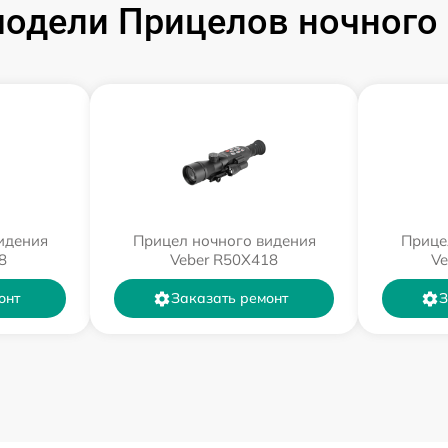
одели Прицелов ночного 
идения
Прицел ночного видения
Прице
8
Veber R50X418
Ve
онт
Заказать ремонт
З