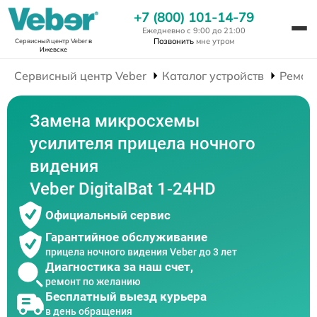
+7 (800) 101-14-79
Ежедневно с 9:00 до 21:00
Позвонить
мне утром
Сервисный центр Veber
в
Ижевске
Сервисный центр Veber
Каталог устройств
Ремон
Замена микросхемы
усилителя прицела ночного
видения
Veber DigitalBat 1-24HD
Официальный сервис
Гарантийное обслуживание
прицела ночного видения Veber до 3 лет
Диагностика за наш счет,
ремонт по желанию
Бесплатный выезд курьера
в день обращения