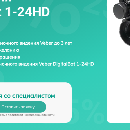
at 1-24HD
ночного видения Veber до 3 лет
 желанию
бращения
ночного видения
Veber DigitalBat 1-24HD
я со специалистом
Оставить заявку
есь c
политикой конфиденциальности