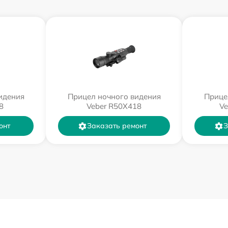
идения
Прицел ночного видения
Прице
8
Veber R50X418
Ve
онт
Заказать ремонт
З