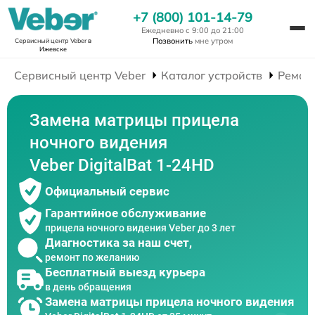
+7 (800) 101-14-79
Ежедневно с 9:00 до 21:00
Позвонить
мне утром
Сервисный центр Veber
в
Ижевске
Сервисный центр Veber
Каталог устройств
Ремон
Замена матрицы прицела
ночного видения
Veber DigitalBat 1-24HD
Официальный сервис
Гарантийное обслуживание
прицела ночного видения Veber до 3 лет
Диагностика за наш счет,
ремонт по желанию
Бесплатный выезд курьера
в день обращения
Замена матрицы прицела ночного видения