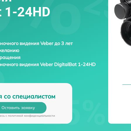
at 1-24HD
ночного видения Veber до 3 лет
 желанию
бращения
 ночного видения
Veber DigitalBat 1-24HD
я со специалистом
Оставить заявку
есь c
политикой конфиденциальности