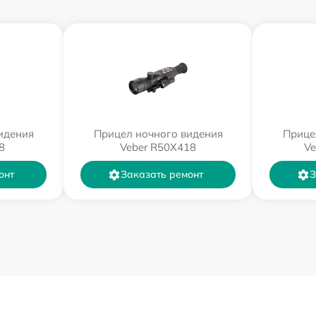
идения
Прицел ночного видения
Прице
8
Veber R50X418
Ve
онт
Заказать ремонт
З