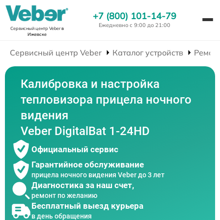
+7 (800) 101-14-79
Ежедневно с 9:00 до 21:00
Сервисный центр Veber
в
Ижевске
Сервисный центр Veber
Каталог устройств
Ремон
Калибровка и настройка
тепловизора прицела ночного
видения
Veber DigitalBat 1-24HD
Официальный сервис
Гарантийное обслуживание
прицела ночного видения Veber до 3 лет
Диагностика за наш счет,
ремонт по желанию
Бесплатный выезд курьера
в день обращения