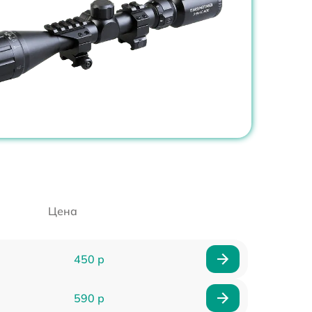
Цена
450 р
590 р