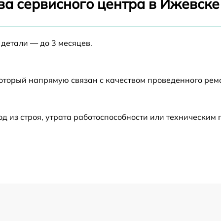
ва сервисного центра в Ижевске
от 60 мин
 детали — до 3 месяцев.
от 60 мин
который напрямую связан с качеством проведенного рем
от 60 мин
от 60 мин
 из строя, утрата работоспособности или техническим
от 60 мин
от 60 мин
от 60 мин
от 60 мин