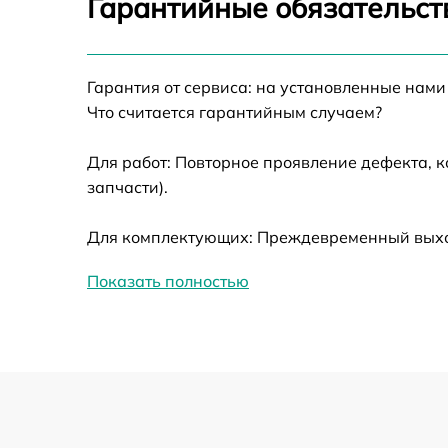
Гарантийные обязательст
Ремонт датчика синхроимпульсов
Гарантия от сервиса: на установленные нами
Ремонт оптики
Что считается гарантийным случаем?
Для работ: Повторное проявление дефекта, 
Восстановление питания
запчасти).
Замена ключей управления
Для комплектующих: Преждевременный выход
Замена корпуса
Показать полностью
Замена аккумулятора
Замена процессора
Замена USB порта