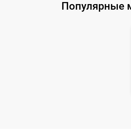
Популярные м
Ремонт цепи питания
Замена матрицы
Замена дисплея (экрана)
Ремонт разъема
Ремонт Wi-Fi
Восстановление после попадания влаги
Ремонт платы управления
(восстановление)