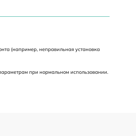
1550 р
2000 р
онта (например, неправильная установка
650 р
590 р
 параметрам при нормальном использовании.
1250 р
590 р
650 р
590 р