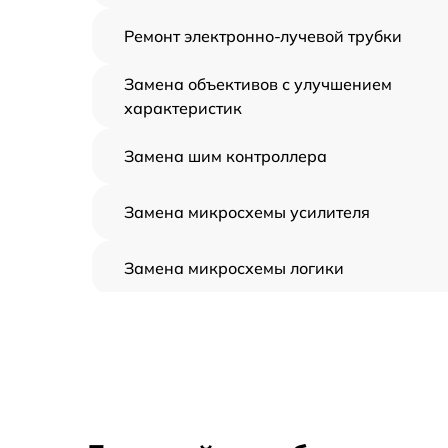
Ремонт электронно-лучевой трубки
Замена объективов с улучшением
характеристик
Замена шим контроллера
Замена микросхемы усилителя
Замена микросхемы логики
Замена CORE
Ремонт встроенного дальнометра и
других устройств
Калибровка и настройка тепловизора