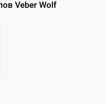
ов Veber Wolf
1000 р
1100 р
750 р
590 р
650 р
650 р
750 р