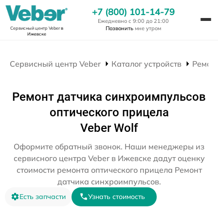
+7 (800) 101-14-79
Ежедневно с 9:00 до 21:00
Позвонить
мне утром
Сервисный центр Veber
в
Ижевске
Сервисный центр Veber
Каталог устройств
Ремон
Ремонт датчика синхроимпульсов
оптического прицела
Veber Wolf
Оформите обратный звонок. Наши менеджеры из
сервисного центра Veber в Ижевске дадут оценку
стоимости ремонта оптического прицела Ремонт
датчика синхроимпульсов.
Есть запчасти
Узнать стоимость