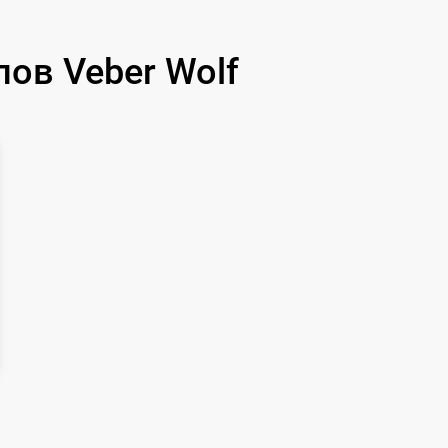
590 р
ов Veber Wolf
1000 р
1100 р
750 р
590 р
650 р
650 р
750 р