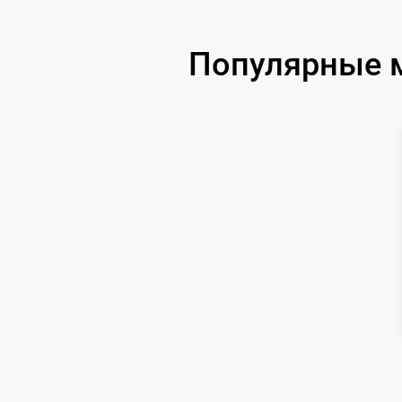
Замена USB порта
Популярные м
Ремонт цепи питания
Замена матрицы
Замена дисплея (экрана)
Ремонт разъема
Ремонт Wi-Fi
Восстановление после попадания влаги
Ремонт платы управления