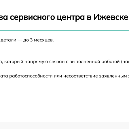
от 60 мин
ва сервисного центра в Ижевске
от 60 мин
 детали — до 3 месяцев.
от 60 мин
а, который напрямую связан с выполненной работой (на
от 60 мин
ата работоспособности или несоответствие заявленным
от 60 мин
от 60 мин
от 60 мин
от 60 мин