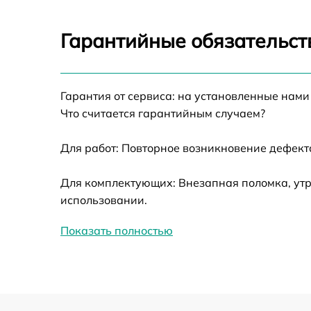
Калибровка и настройка тепловизора
Гарантийные обязательст
Ремонт датчика синхроимпульсов
Гарантия от сервиса: на установленные нами
Ремонт оптики
Что считается гарантийным случаем?
Для работ: Повторное возникновение дефект
Восстановление питания
Для комплектующих: Внезапная поломка, утр
Замена ключей управления
использовании.
Замена корпуса
Показать полностью
Замена аккумулятора
Замена процессора