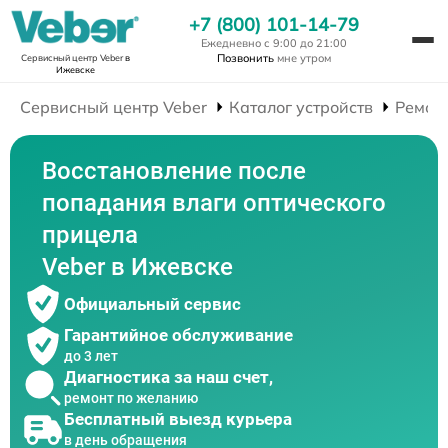
+7 (800) 101-14-79
Ежедневно с 9:00 до 21:00
Позвонить
мне утром
Сервисный центр Veber
в
Ижевске
Сервисный центр Veber
Каталог устройств
Ремон
Восстановление после
попадания влаги оптического
прицела
Veber в Ижевске
Официальный сервис
Гарантийное обслуживание
до 3 лет
Диагностика за наш счет,
ремонт по желанию
Бесплатный выезд курьера
в день обращения