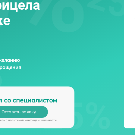
рицела
ке
 желанию
бращения
я со специалистом
Оставить заявку
есь c
политикой конфиденциальности