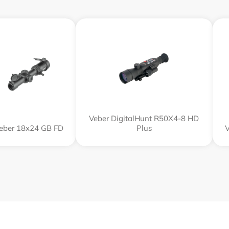
Veber DigitalHunt R50X4-8 HD
eber 18x24 GB FD
Plus
V