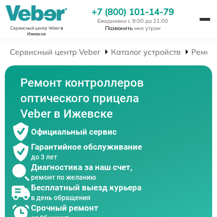
+7 (800) 101-14-79
Ежедневно с 9:00 до 21:00
Позвонить
мне утром
Сервисный центр Veber
в
Ижевске
Сервисный центр Veber
Каталог устройств
Ремон
Ремонт контроллеров
оптического прицела
Veber в Ижевске
Официальный сервис
Гарантийное обслуживание
до 3 лет
Диагностика за наш счет,
ремонт по желанию
Бесплатный выезд курьера
в день обращения
Срочный ремонт