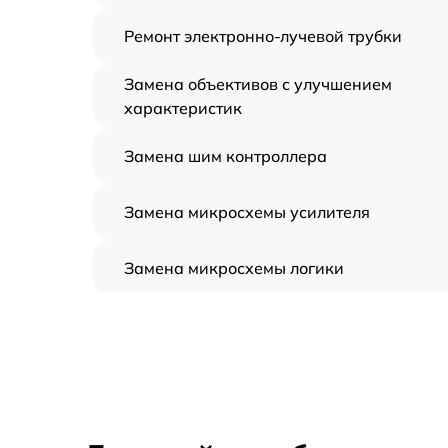
Ремонт электронно-лучевой трубки
Замена объективов с улучшением
характеристик
Замена шим контроллера
Замена микросхемы усилителя
Замена микросхемы логики
Замена CORE
Ремонт встроенного дальнометра и
других устройств
Калибровка и настройка тепловизора