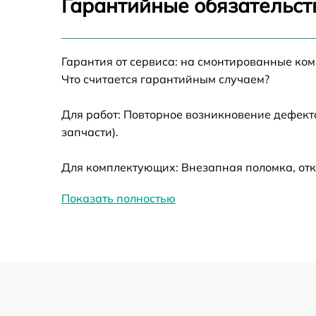
Гарантийные обязательст
Ремонт датчика синхроимпульсов
Гарантия от сервиса: на смонтированные ко
Ремонт оптики
Что считается гарантийным случаем?
Для работ: Повторное возникновение дефект
Восстановление питания
запчасти).
Замена ключей управления
Для комплектующих: Внезапная поломка, отк
Замена корпуса
Показать полностью
Замена аккумулятора
Замена процессора
Замена USB порта