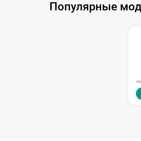
Популярные моде
Ремонт цепи питания
Замена матрицы
Замена дисплея (экрана)
Ремонт разъема
Ve
Ремонт Wi-Fi
Восстановление после попадания влаги
Ремонт платы управления
(восстановление)