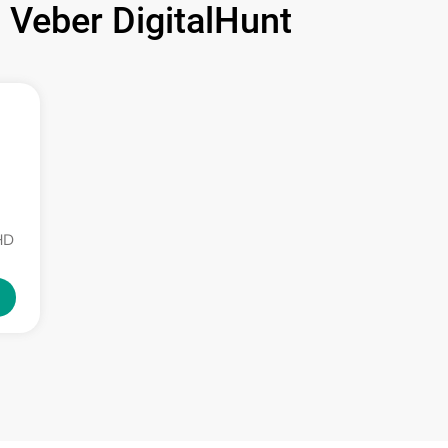
eber DigitalHunt
1000 р
1100 р
750 р
590 р
HD
650 р
650 р
750 р