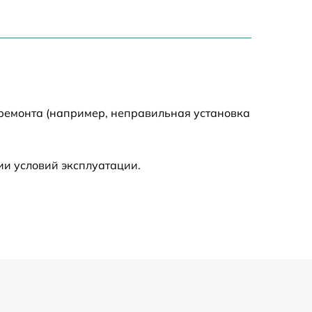
1550 р
2000 р
 ремонта (например, неправильная установка
650 р
590 р
ии условий эксплуатации.
1250 р
590 р
650 р
590 р