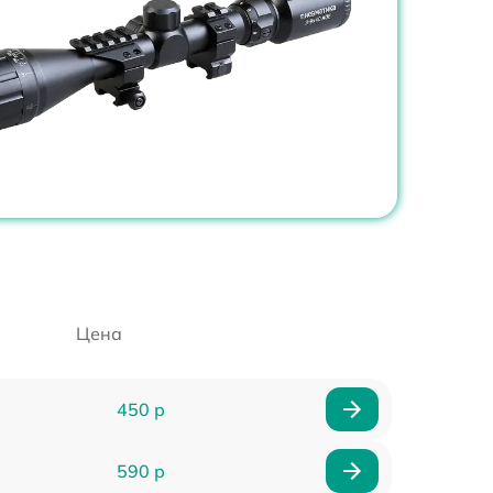
Цена
450 р
590 р