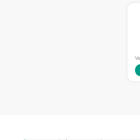
Ремонт цепи питания
Замена матрицы
Замена дисплея (экрана)
Ремонт разъема
Ve
Ремонт Wi-Fi
Восстановление после попадания влаги
Ремонт платы управления
(восстановление)
Прошивка (Обновление ПО)