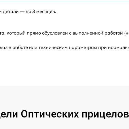
от 60 мин
и детали — до 3 месяцев.
от 60 мин
а, который прямо обусловлен с выполненной работой (н
от 60 мин
каз в работе или техническим параметрам при нормаль
от 60 мин
от 60 мин
от 60 мин
от 60 мин
ли Оптических прицелов V
от 60 мин