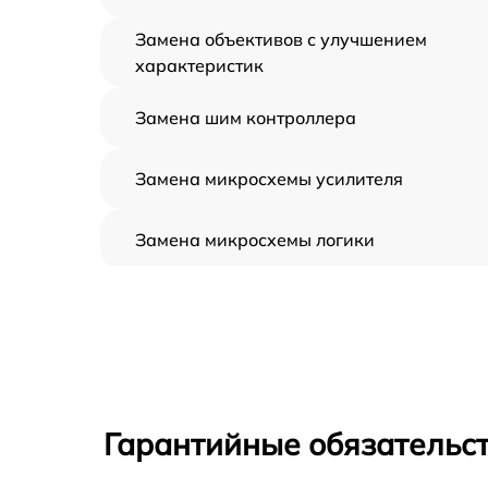
Замена объективов с улучшением
характеристик
Замена шим контроллера
Замена микросхемы усилителя
Замена микросхемы логики
Замена CORE
Ремонт встроенного дальнометра и
других устройств
Калибровка и настройка тепловизора
Гарантийные обязательст