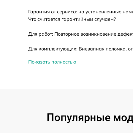
Ремонт датчика синхроимпульсов
Гарантия от сервиса: на установленные нам
Ремонт оптики
Что считается гарантийным случаем?
Для работ: Повторное возникновение дефект
Восстановление питания
Для комплектующих: Внезапная поломка, от
Замена ключей управления
Показать полностью
Замена корпуса
Замена аккумулятора
Замена процессора
Популярные моде
Замена USB порта