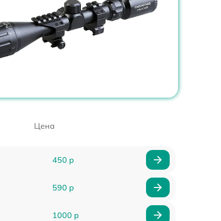
Цена
450 р
590 р
1000 р