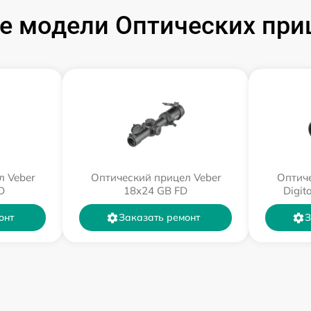
 модели Оптических при
л Veber
Оптический прицел Veber
Оптиче
D
18x24 GB FD
Digit
онт
Заказать ремонт
З