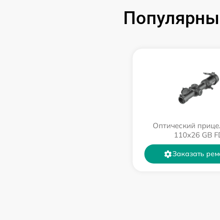
Популярные
Оптический прице
110х26 GB F
Заказать рем