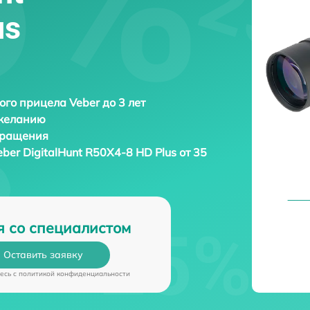
us
ого прицела Veber до 3 лет
 желанию
бращения
eber DigitalHunt R50X4-8 HD Plus от 35
я со специалистом
Оставить заявку
есь c
политикой конфиденциальности