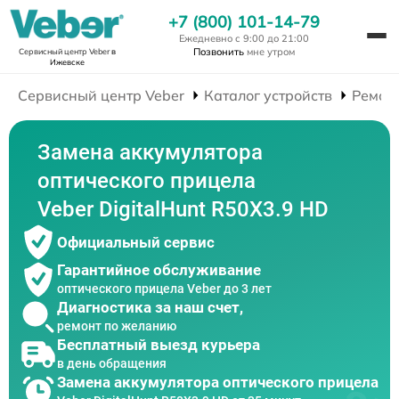
+7 (800) 101-14-79
Ежедневно с 9:00 до 21:00
Позвонить
мне утром
Сервисный центр Veber
в
Ижевске
Сервисный центр Veber
Каталог устройств
Ремон
Замена аккумулятора
оптического прицела
Veber DigitalHunt R50X3.9 HD
Официальный сервис
Гарантийное обслуживание
оптического прицела Veber до 3 лет
Диагностика за наш счет,
ремонт по желанию
Бесплатный выезд курьера
в день обращения
Замена аккумулятора оптического прицела