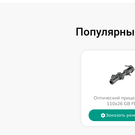
Популярные
Оптический прице
110х26 GB F
Заказать рем