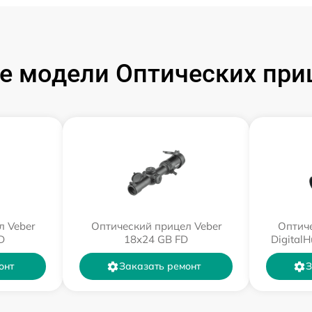
 модели Оптических при
л Veber
Оптический прицел Veber
Оптиче
D
18x24 GB FD
Digital
онт
Заказать ремонт
З