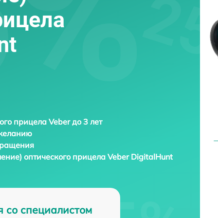
рицела
nt
ого прицела Veber до 3 лет
 желанию
бращения
ление) оптического прицела
Veber DigitalHunt
я со специалистом