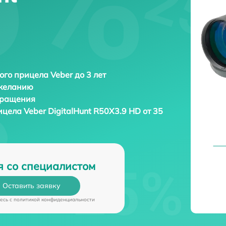
ого прицела Veber до 3 лет
 желанию
бращения
рицела
Veber DigitalHunt R50X3.9 HD от 35
я со специалистом
Оставить заявку
есь c
политикой конфиденциальности