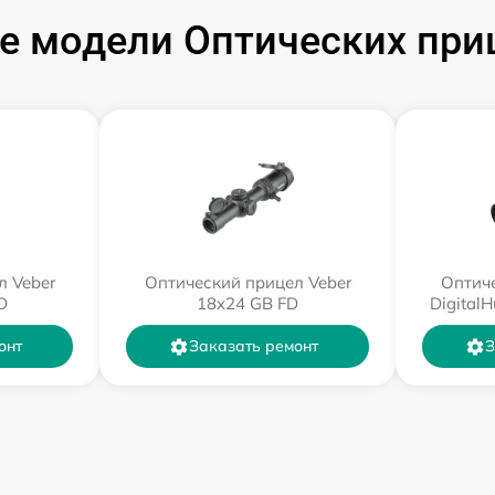
 модели Оптических при
л Veber
Оптический прицел Veber
Оптиче
D
18x24 GB FD
Digital
онт
Заказать ремонт
З