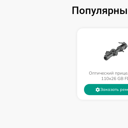
Популярные
Оптический прице
110х26 GB F
Заказать рем