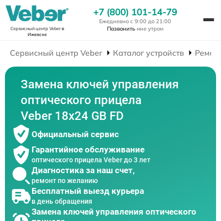
+7 (800) 101-14-79
Ежедневно с 9:00 до 21:00
Позвонить
мне утром
Сервисный центр Veber
в
Ижевске
Сервисный центр Veber
Каталог устройств
Ремон
Замена ключей управления
оптического прицела
Veber 18x24 GB FD
Официальный сервис
Гарантийное обслуживание
оптического прицела Veber до 3 лет
Диагностика за наш счет,
ремонт по желанию
Бесплатный выезд курьера
в день обращения
Замена ключей управления оптического