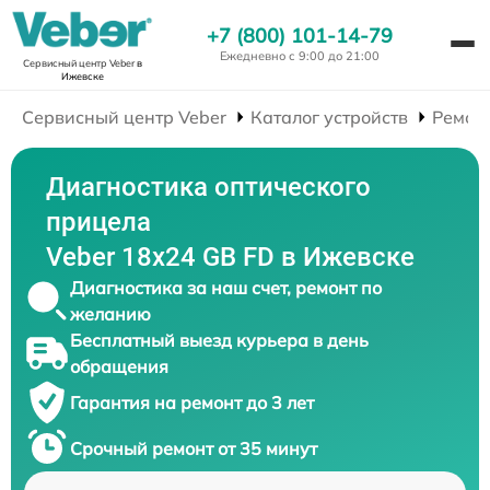
+7 (800) 101-14-79
Ежедневно с 9:00 до 21:00
Сервисный центр Veber
в
Ижевске
Сервисный центр Veber
Каталог устройств
Ремон
Диагностика оптического
прицела
Veber 18x24 GB FD в Ижевске
Диагностика за наш счет, ремонт по
желанию
Бесплатный выезд курьера в день
обращения
Гарантия на ремонт до 3 лет
Срочный ремонт от 35 минут