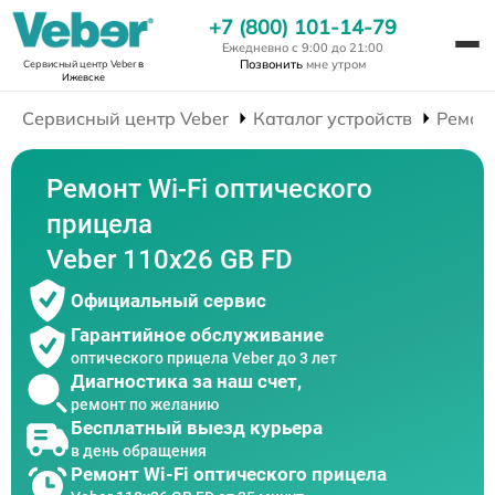
+7 (800) 101-14-79
Ежедневно с 9:00 до 21:00
Позвонить
мне утром
Сервисный центр Veber
в
Ижевске
Сервисный центр Veber
Каталог устройств
Ремон
Ремонт Wi-Fi оптического
прицела
Veber 110х26 GB FD
Официальный сервис
Гарантийное обслуживание
оптического прицела Veber до 3 лет
Диагностика за наш счет,
ремонт по желанию
Бесплатный выезд курьера
в день обращения
Ремонт Wi-Fi оптического прицела