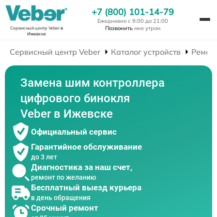
+7 (800) 101-14-79
Ежедневно с 9:00 до 21:00
Позвонить
мне утром
Сервисный центр Veber
в
Ижевске
Сервисный центр Veber
Каталог устройств
Ремон
Замена шим контроллера
цифрового бинокля
Veber в Ижевске
Официальный сервис
Гарантийное обслуживание
до 3 лет
Диагностика за наш счет,
ремонт по желанию
Бесплатный выезд курьера
в день обращения
Срочный ремонт