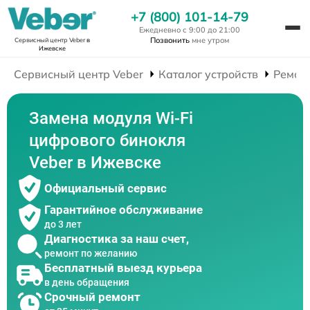
+7 (800) 101-14-79
Ежедневно с 9:00 до 21:00
Позвонить
мне утром
Сервисный центр Veber
в
Ижевске
Сервисный центр Veber
Каталог устройств
Ремон
Замена модуля Wi-Fi
цифрового бинокля
Veber в Ижевске
Официальный сервис
Гарантийное обслуживание
до 3 лет
Диагностика за наш счет,
ремонт по желанию
Бесплатный выезд курьера
в день обращения
Срочный ремонт