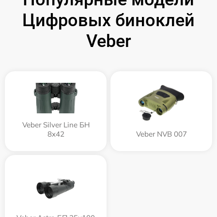
Цифровых биноклей
Veber
Veber Silver Line БН
8x42
Veber NVB 007