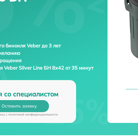
о бинокля Veber до 3 лет
 желанию
бращения
ля
Veber Silver Line БН 8x42 от 35 минут
я со специалистом
Оставить заявку
есь c
политикой конфиденциальности