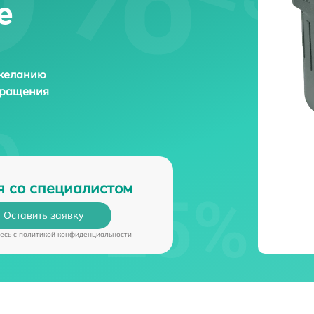
е
 желанию
бращения
я со специалистом
Оставить заявку
есь c
политикой конфиденциальности