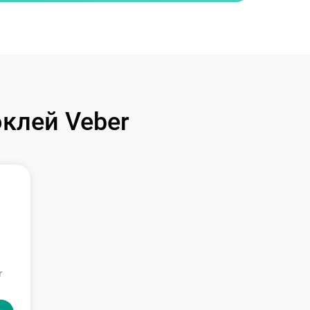
клей Veber
r