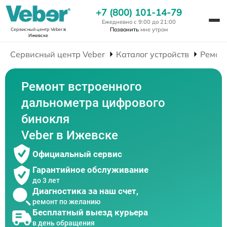
+7 (800) 101-14-79
Ежедневно с 9:00 до 21:00
Позвонить
мне утром
Сервисный центр Veber
в
Ижевске
Сервисный центр Veber
Каталог устройств
Ремон
Ремонт встроенного
дальнометра цифрового
бинокля
Veber в Ижевске
Официальный сервис
Гарантийное обслуживание
до 3 лет
Диагностика за наш счет,
ремонт по желанию
Бесплатный выезд курьера
в день обращения