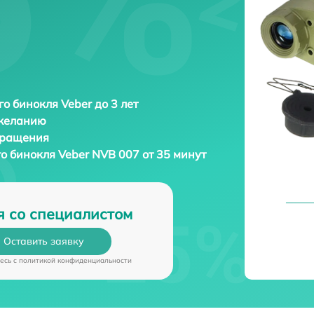
о бинокля Veber до 3 лет
 желанию
бращения
о бинокля
Veber NVB 007 от 35 минут
я со специалистом
Оставить заявку
есь c
политикой конфиденциальности