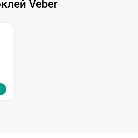
клей Veber
r