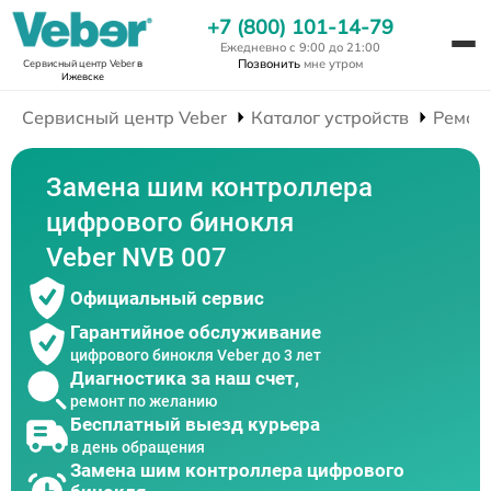
+7 (800) 101-14-79
Ежедневно с 9:00 до 21:00
Позвонить
мне утром
Сервисный центр Veber
в
Ижевске
Сервисный центр Veber
Каталог устройств
Ремон
Замена шим контроллера
цифрового бинокля
Veber NVB 007
Официальный сервис
Гарантийное обслуживание
цифрового бинокля Veber до 3 лет
Диагностика за наш счет,
ремонт по желанию
Бесплатный выезд курьера
в день обращения
Замена шим контроллера цифрового