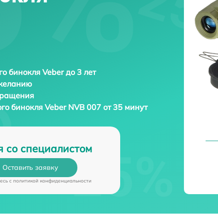
о бинокля Veber до 3 лет
 желанию
бращения
ого бинокля
Veber NVB 007 от 35 минут
я со специалистом
Оставить заявку
есь c
политикой конфиденциальности