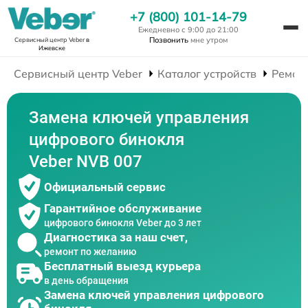
+7 (800) 101-14-79
Ежедневно с 9:00 до 21:00
Позвонить
мне утром
Сервисный центр Veber
в
Ижевске
Сервисный центр Veber
Каталог устройств
Ремон
Замена ключей управления
цифрового бинокля
Veber NVB 007
Официальный сервис
Гарантийное обслуживание
цифрового бинокля Veber до 3 лет
Диагностика за наш счет,
ремонт по желанию
Бесплатный выезд курьера
в день обращения
Замена ключей управления цифрового