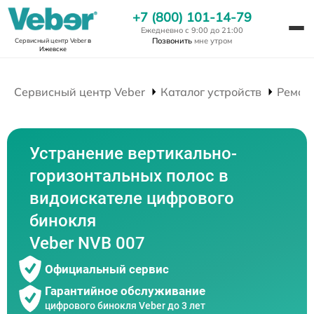
+7 (800) 101-14-79
Ежедневно с 9:00 до 21:00
Позвонить
мне утром
Сервисный центр Veber
в
Ижевске
Сервисный центр Veber
Каталог устройств
Ремон
Устранение вертикально-
горизонтальных полос в
видоискателе цифрового
бинокля
Veber NVB 007
Официальный сервис
Гарантийное обслуживание
цифрового бинокля Veber до 3 лет