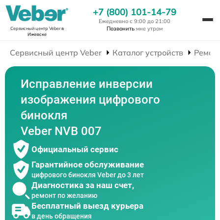
+7 (800) 101-14-79
Ежедневно с 9:00 до 21:00
Позвонить
мне утром
Сервисный центр Veber
в
Ижевске
Сервисный центр Veber
Каталог устройств
Ремон
Исправление инверсии
изображения цифрового
бинокля
Veber NVB 007
Официальный сервис
Гарантийное обслуживание
цифрового бинокля Veber до 3 лет
Диагностика за наш счет,
ремонт по желанию
Бесплатный выезд курьера
в день обращения